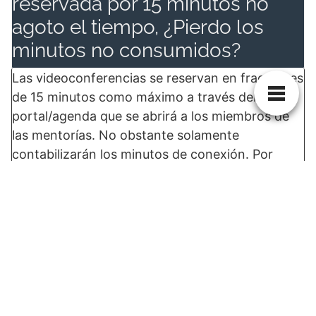
reservada por 15 minutos no
agoto el tiempo, ¿Pierdo los
minutos no consumidos?
Las videoconferencias se reservan en fracciones
de 15 minutos como máximo a través del
portal/agenda que se abrirá a los miembros de
las mentorías. No obstante solamente
contabilizarán los minutos de conexión. Por
ejemplo: Reservo el martes de 10h a
10h15minutos y en 6 minutos lo he solucionado.
Del total contratado se restarán únicamente 6
minutos.
¿Puedo hacer consultas de