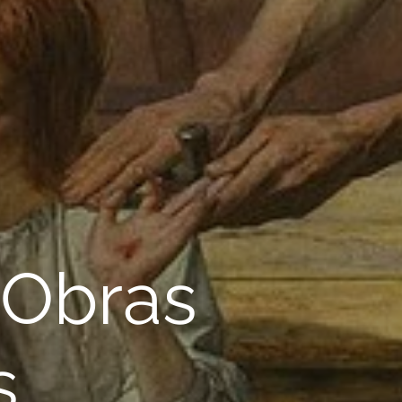
y Obras
s