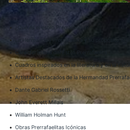
¿Qué es el estilo Prerrafaelita?
La Hermandad Prerrafaelita y su propósito artí
Características del Estilo Prerrafaelita
Cuadros inspirados en la literatura y en la natu
Artistas Destacados de la Hermandad Prerrafae
Dante Gabriel Rossetti
John Everett Millais
William Holman Hunt
Obras Prerrafaelitas Icónicas