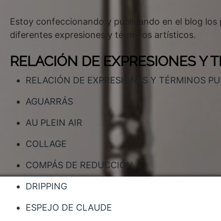
Estoy confeccionando y publicando en el blog los
diferentes expresiones y términos artísticos.
RELACIÓN DE EXPRESIONES Y 
RELACIÓN DE EXPRESIONES Y TÉRMINOS P
AGUARRÁS
AU PLEIN AIR
COLLAGE
COMPÁS DE REDUCCIÓN
DRIPPING
ESPEJO DE CLAUDE