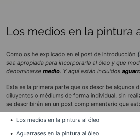
Los medios en la pintura a
Como os he explicado en el post de introducción
(
sea apropiada para incorporarla al óleo y que mod
denominarse
medio
. Y aquí están incluidos
aguarr
Esta es la primera parte que os describe algunos 
diluyentes o médiums de forma individual, sin rea
se describirán en un post complementario que est
Los medios en la pintura al óleo
Aguarrases en la pintura al óleo