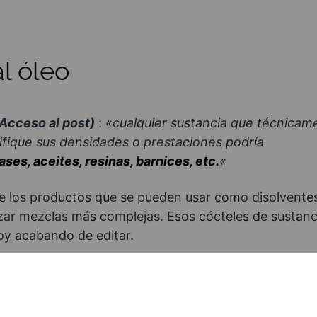
l óleo
Acceso al post)
:
«cualquier sustancia que técnicam
ifique sus densidades o prestaciones podría
ases, aceites, resinas, barnices, etc.
«
de los productos que se pueden usar como disolvente
lizar mezclas más complejas. Esos cócteles de sustanc
oy acabando de editar.