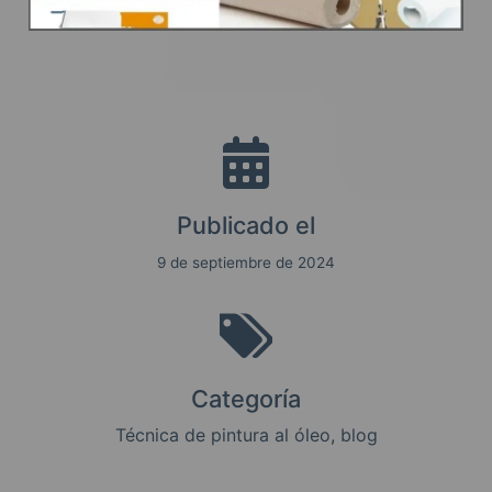
Publicado el
9 de septiembre de 2024
Categoría
Técnica de pintura al óleo
, 
blog